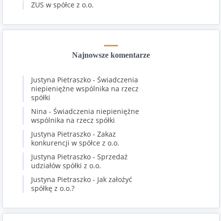
ZUS w spółce z o.o.
Najnowsze komentarze
Justyna Pietraszko
-
Świadczenia
niepieniężne wspólnika na rzecz
spółki
Nina
-
Świadczenia niepieniężne
wspólnika na rzecz spółki
Justyna Pietraszko
-
Zakaz
konkurencji w spółce z o.o.
Justyna Pietraszko
-
Sprzedaż
udziałów spółki z o.o.
Justyna Pietraszko
-
Jak założyć
spółkę z o.o.?