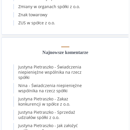
Zmiany w organach spółki z o.o.
Znak towarowy
ZUS w spółce z o.o.
Najnowsze komentarze
Justyna Pietraszko
-
Świadczenia
niepieniężne wspólnika na rzecz
spółki
Nina
-
Świadczenia niepieniężne
wspólnika na rzecz spółki
Justyna Pietraszko
-
Zakaz
konkurencji w spółce z o.o.
Justyna Pietraszko
-
Sprzedaż
udziałów spółki z o.o.
Justyna Pietraszko
-
Jak założyć