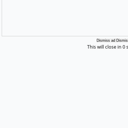
Dismiss ad
Dismis
This will close in
0
s