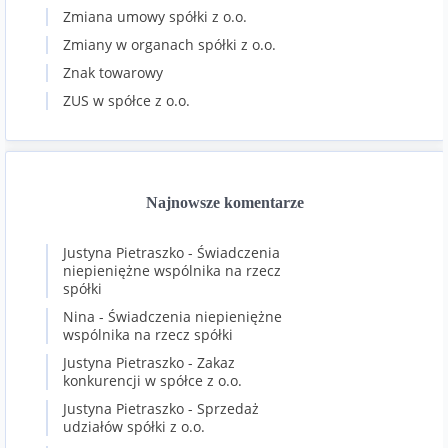
Zmiana umowy spółki z o.o.
Zmiany w organach spółki z o.o.
Znak towarowy
ZUS w spółce z o.o.
Najnowsze komentarze
Justyna Pietraszko
-
Świadczenia
niepieniężne wspólnika na rzecz
spółki
Nina
-
Świadczenia niepieniężne
wspólnika na rzecz spółki
Justyna Pietraszko
-
Zakaz
konkurencji w spółce z o.o.
Justyna Pietraszko
-
Sprzedaż
udziałów spółki z o.o.