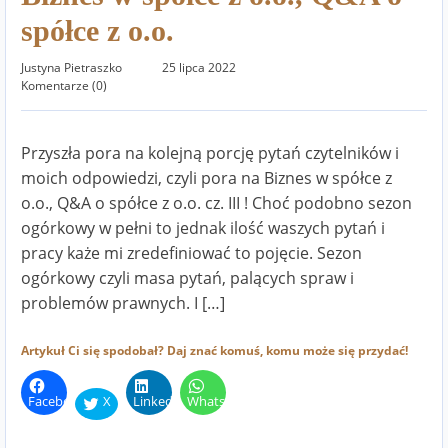
spółce z o.o.
Justyna Pietraszko
25 lipca 2022
Komentarze (0)
Przyszła pora na kolejną porcję pytań czytelników i
moich odpowiedzi, czyli pora na Biznes w spółce z
o.o., Q&A o spółce z o.o. cz. III ! Choć podobno sezon
ogórkowy w pełni to jednak ilość waszych pytań i
pracy każe mi zredefiniować to pojęcie. Sezon
ogórkowy czyli masa pytań, palących spraw i
problemów prawnych. I […]
Artykuł Ci się spodobał? Daj znać komuś, komu może się przydać!
Facebook
X
LinkedIn
WhatsApp