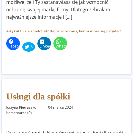
możliwe, że i Ty zastanawiasz się jak wzmocnić
ochronę swojej marki, firmy. Dlatego zebrałam
najważniejsze informacje i […]
Artykuł Ci się spodobał? Daj znać komuś, komu może się przydać!
Facebook
X
LinkedIn
WhatsApp
Usługi dla spółki
Justyna Pietraszko
04 marca 2024
Komentarze (0)
Duża część moich klientów świadczy usługi dla spółki z