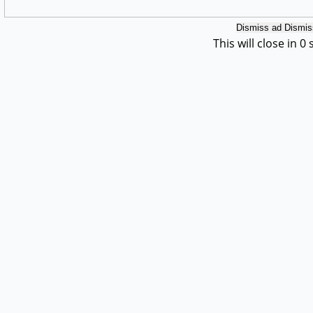
Dismiss ad
Dismis
This will close in
0
s