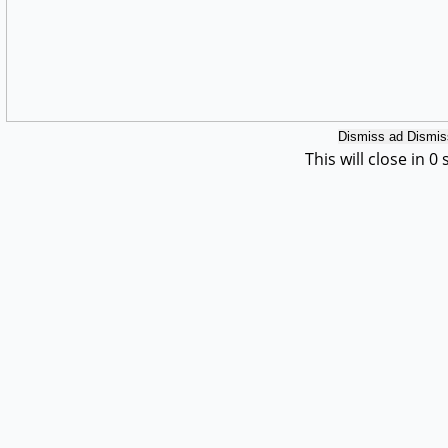
Dismiss ad
Dismis
This will close in
0
s