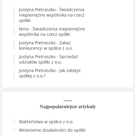
Justyna Pietraszko
-
Świadczenia
niepieniężne wspólnika na rzecz
spółki
Nina
-
Świadczenia niepieniężne
wspólnika na rzecz spółki
Justyna Pietraszko
-
Zakaz
konkurencji w spółce z o.o.
Justyna Pietraszko
-
Sprzedaż
udziałów spółki z o.o.
Justyna Pietraszko
-
Jak założyć
spółkę z o.o.?
Najpopularniejsze artykuły
Małżeństwo w spółce z o.o.
Wniesienie działalności do spółki