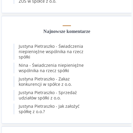
ZUS w spółce z o.o.
Najnowsze komentarze
Justyna Pietraszko
-
Świadczenia
niepieniężne wspólnika na rzecz
spółki
Nina
-
Świadczenia niepieniężne
wspólnika na rzecz spółki
Justyna Pietraszko
-
Zakaz
konkurencji w spółce z o.o.
Justyna Pietraszko
-
Sprzedaż
udziałów spółki z o.o.
Justyna Pietraszko
-
Jak założyć
spółkę z o.o.?