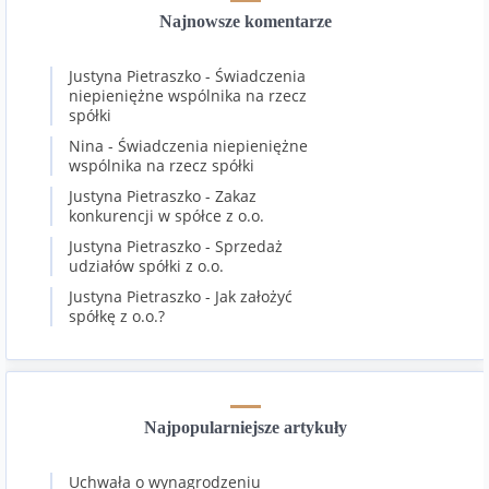
Najnowsze komentarze
Justyna Pietraszko
-
Świadczenia
niepieniężne wspólnika na rzecz
spółki
Nina
-
Świadczenia niepieniężne
wspólnika na rzecz spółki
Justyna Pietraszko
-
Zakaz
konkurencji w spółce z o.o.
Justyna Pietraszko
-
Sprzedaż
udziałów spółki z o.o.
Justyna Pietraszko
-
Jak założyć
spółkę z o.o.?
Najpopularniejsze artykuły
Uchwała o wynagrodzeniu