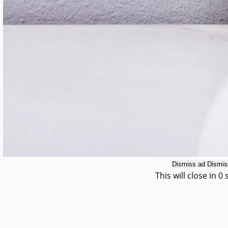
Dismiss ad
Dismis
This will close in
0
s