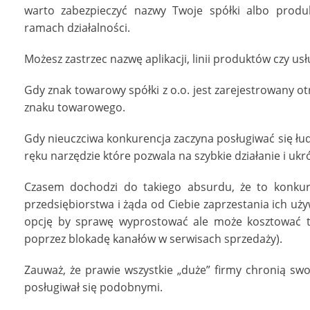
warto zabezpieczyć nazwy Twoje spółki albo produk
ramach działalności.
Możesz zastrzec nazwę aplikacji, linii produktów czy usł
Gdy znak towarowy spółki z o.o. jest zarejestrowany o
znaku towarowego.
Gdy nieuczciwa konkurencja zaczyna posługiwać się 
ręku narzędzie które pozwala na szybkie działanie i ukr
Czasem dochodzi do takiego absurdu, że to konkure
przedsiębiorstwa i żąda od Ciebie zaprzestania ich uż
opcję by sprawę wyprostować ale może kosztować to 
poprzez blokadę kanałów w serwisach sprzedaży).
Zauważ, że prawie wszystkie „duże” firmy chronią swoj
posługiwał się podobnymi.