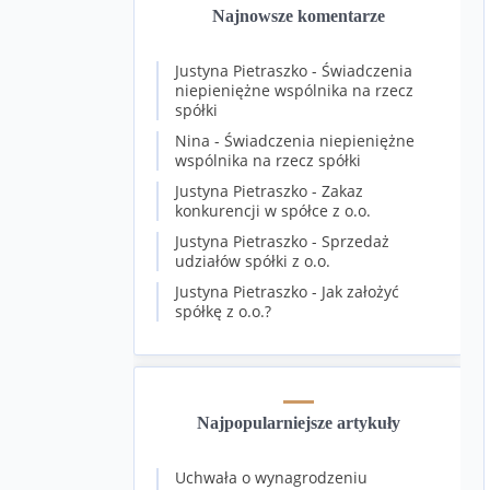
Najnowsze komentarze
Justyna Pietraszko
-
Świadczenia
niepieniężne wspólnika na rzecz
spółki
Nina
-
Świadczenia niepieniężne
wspólnika na rzecz spółki
Justyna Pietraszko
-
Zakaz
konkurencji w spółce z o.o.
Justyna Pietraszko
-
Sprzedaż
udziałów spółki z o.o.
Justyna Pietraszko
-
Jak założyć
spółkę z o.o.?
Najpopularniejsze artykuły
Uchwała o wynagrodzeniu