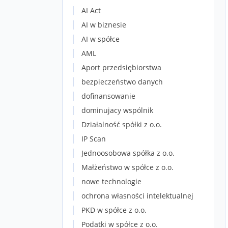
AI Act
AI w biznesie
AI w spółce
AML
Aport przedsiębiorstwa
bezpieczeństwo danych
dofinansowanie
dominujacy wspólnik
Działalność spółki z o.o.
IP Scan
Jednoosobowa spółka z o.o.
Małżeństwo w spółce z o.o.
nowe technologie
ochrona własności intelektualnej
PKD w spółce z o.o.
Podatki w spółce z o.o.