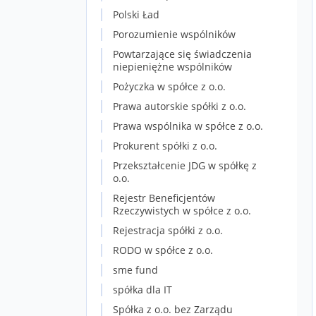
Polski Ład
Porozumienie wspólników
Powtarzające się świadczenia
niepieniężne wspólników
Pożyczka w spółce z o.o.
Prawa autorskie spółki z o.o.
Prawa wspólnika w spółce z o.o.
Prokurent spółki z o.o.
Przekształcenie JDG w spółkę z
o.o.
Rejestr Beneficjentów
Rzeczywistych w spółce z o.o.
Rejestracja spółki z o.o.
RODO w spółce z o.o.
sme fund
spółka dla IT
Spółka z o.o. bez Zarządu