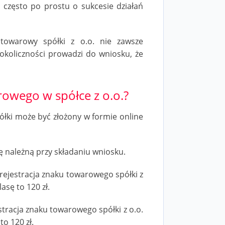
często po prostu o sukcesie działań
owarowy spółki z o.o. nie zawsze
okoliczności prowadzi do wniosku, że
arowego w spółce z o.o.?
łki może być złożony w formie online
należną przy składaniu wniosku.
 rejestracja znaku towarowego spółki z
asę to 120 zł.
estracja znaku towarowego spółki z o.o.
to 120 zł.