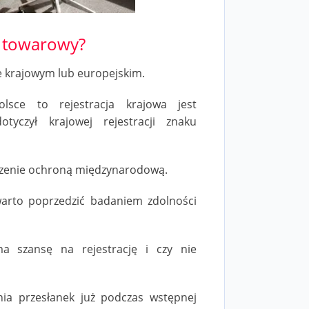
k towarowy?
 krajowym lub europejskim.
lsce to rejestracja krajowa jest
otyczył krajowej rejestracji znaku
aczenie ochroną międzynarodową.
warto poprzedzić badaniem zdolności
a szansę na rejestrację i czy nie
nia przesłanek już podczas wstępnej