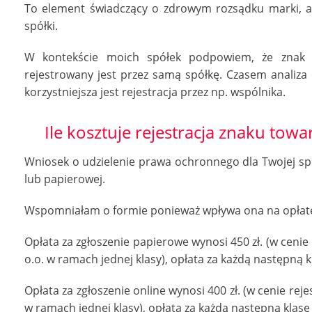
To element świadczący o zdrowym rozsądku marki, a 
spółki.
W kontekście moich spółek podpowiem, że znak t
rejestrowany jest przez samą spółkę. Czasem analiza 
korzystniejsza jest rejestracja przez np. wspólnika.
Ile kosztuje rejestracja znaku tow
Wniosek o udzielenie prawa ochronnego dla Twojej spó
lub papierowej.
Wspomniałam o formie ponieważ wpływa ona na opłatę 
Opłata za zgłoszenie papierowe wynosi 450 zł. (w cenie
o.o. w ramach jednej klasy), opłata za każdą następną kl
Opłata za zgłoszenie online wynosi 400 zł. (w cenie rej
w ramach jednej klasy), opłata za każdą następną klasę 