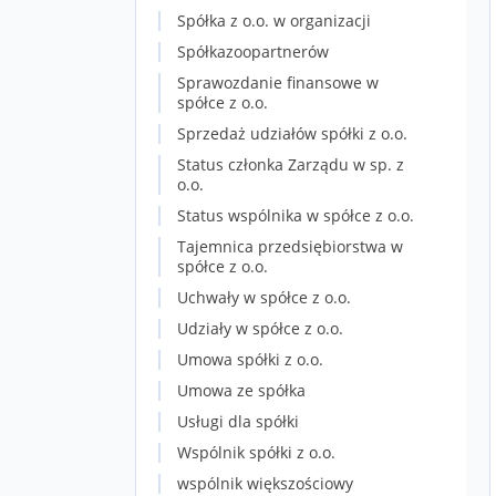
Spółka z o.o. w organizacji
Spółkazoopartnerów
Sprawozdanie finansowe w
spółce z o.o.
Sprzedaż udziałów spółki z o.o.
Status członka Zarządu w sp. z
o.o.
Status wspólnika w spółce z o.o.
Tajemnica przedsiębiorstwa w
spółce z o.o.
Uchwały w spółce z o.o.
Udziały w spółce z o.o.
Umowa spółki z o.o.
Umowa ze spółka
Usługi dla spółki
Wspólnik spółki z o.o.
wspólnik większościowy