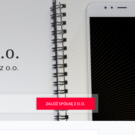
.o.
Z O.O.
ZAŁÓŻ SPÓŁKĘ Z O.O.